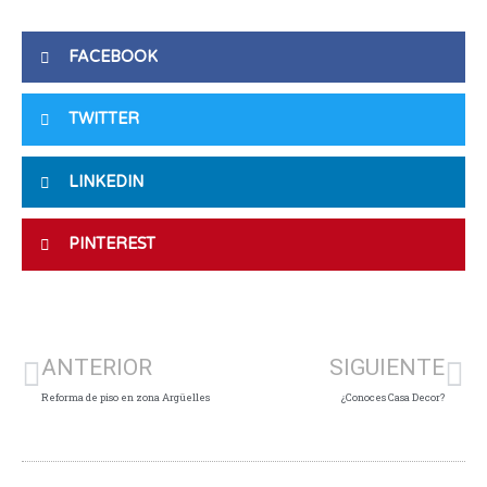
FACEBOOK
TWITTER
LINKEDIN
PINTEREST
Ant
Si
ANTERIOR
SIGUIENTE
Reforma de piso en zona Argüelles
¿Conoces Casa Decor?