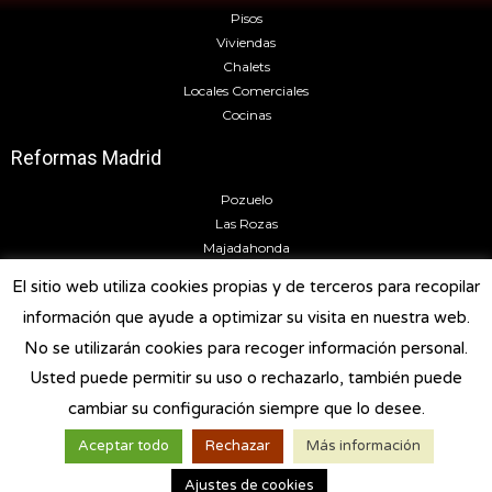
Pisos
Viviendas
Chalets
Locales Comerciales
Cocinas
Reformas Madrid
Pozuelo
Las Rozas
Majadahonda
Torrelodones
El sitio web utiliza cookies propias y de terceros para recopilar
Boadilla del Monte
información que ayude a optimizar su visita en nuestra web.
Legal
No se utilizarán cookies para recoger información personal.
Usted puede permitir su uso o rechazarlo, también puede
Política de Privacidad
Política de Cookies
cambiar su configuración siempre que lo desee.
Aviso Legal
Aceptar todo
Rechazar
Más información
¿Necesitas ayuda?. ¡Escríbenos!
Condiciones Generales
Ajustes de cookies