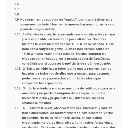
Nosotras hemos acudido en “equipo”, como profesionales, y
queremos contarte 5 formas de aprovechar mejor tu visita y no
perderte ningún detalle.
1- Planifica la visita, te recomendamos ir un día entre semana
y si te es posible, en horario de poca afluencia. Nosotras
hicimos la visita un viernes a las 11.30 h. de la mañana. A esa
hora había muy poca gente. Cuando nos fuimos sobre las
13.30 ya había mucho más público. Puedes comprar las
entradas por anticipado, en la propia página de CasaDecor,
consúltala por si pudieses beneficiarte de algún descuento.
2- Está permitido hacer fotos, por lo que te recomendamos
hacerlas de todos los detalles que te gusten, para después
poder revisarlas y aprovechar aún más las ideas que
comparten los expositores.
3 – En la entrada te entregan una guía del edificio, cógela para
orientarte y no perderte ninguno de los espacios. Todos
merecen la pena y ya que estás allí, intenta revisar cada
estancia al máximo.
4 – Durante la visita, observa todos los “rincones” y mira en
todas direcciones. Absolutamente todo está decorado y tiene
un sentido. No dejes mirar hacia arriba, en los techos
encontrarás molduras decorativas, iluminación, falsas vigas,
vegetación…Cada suelo es diferente, desde mosaicos a suelos