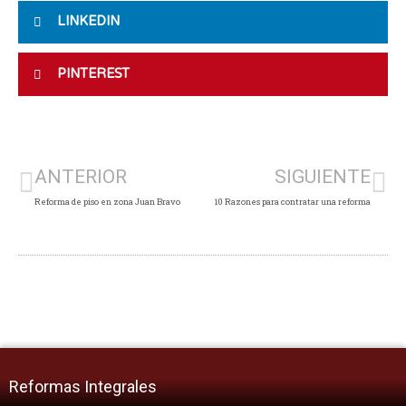
LINKEDIN
PINTEREST
Ant
Si
ANTERIOR
SIGUIENTE
Reforma de piso en zona Juan Bravo
10 Razones para contratar una reforma
Reformas Integrales