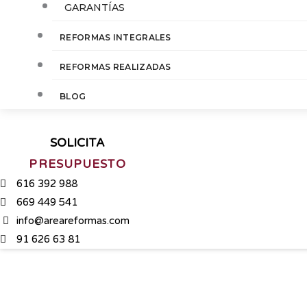
GARANTÍAS
REFORMAS INTEGRALES
REFORMAS REALIZADAS
BLOG
SOLICITA
PRESUPUESTO
616 392 988
669 449 541
info@areareformas.com
91 626 63 81